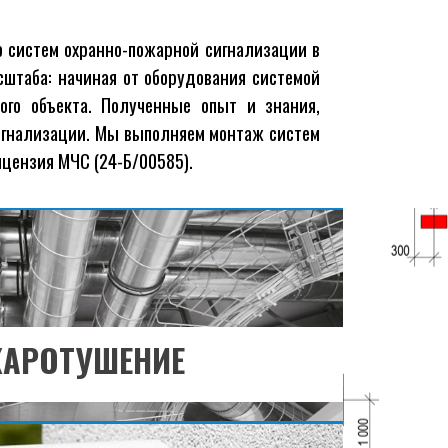
 систем охранно-пожарной сигнализации в
те узнать больше?
сштаба: начиная от оборудования системой
го объекта. Полученные опыт и знания,
РЕЙТИ В РАЗДЕЛ
игнализации. Мы выполняем монтаж систем
цензия МЧС (24-Б/00585).
те узнать больше?
РЕЙТИ В РАЗДЕЛ
АРОТУШЕНИЕ