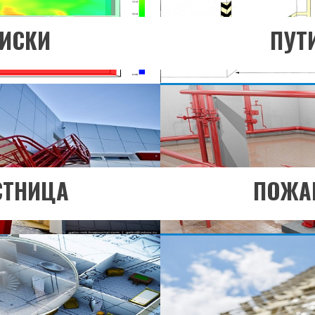
ЗДЕЛ
ПЕ
ИСКИ
ПУТ
льше?
Хоти
ЗДЕЛ
ПЕ
СТНИЦА
ПОЖА