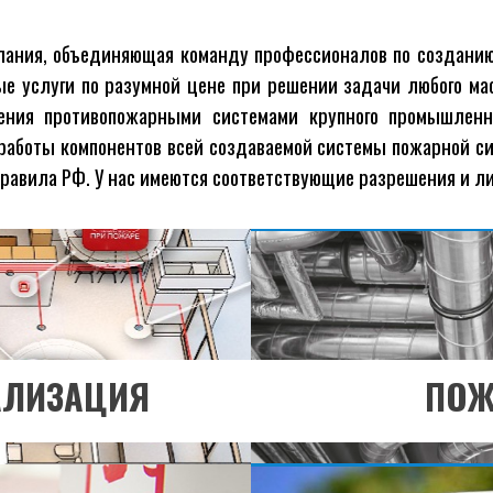
мпания, объединяющая команду профессионалов по созданию
льше?
Хоти
е услуги по разумной цене при решении задачи любого ма
ния противопожарными системами крупного промышленно
ЗДЕЛ
ПЕ
 работы компонентов всей создаваемой системы пожарной с
равила РФ. У нас имеются соответствующие разрешения и ли
льше?
Хоти
ЗДЕЛ
ПЕ
АЛИЗАЦИЯ
ПОЖ