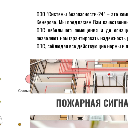
ООО "Системы безопасности-24" – это ко
Хотите узнать бо
Кемерово. Мы предлагаем Вам качественны
ОПС небольшого помещения и до оснаще
ПЕРЕЙТИ В РА
позволяют нам гарантировать надежность
ОПС, соблюдая все действующие нормы и п
Хотите узнать бо
ПЕРЕЙТИ В РА
ПОЖАРНАЯ СИГН