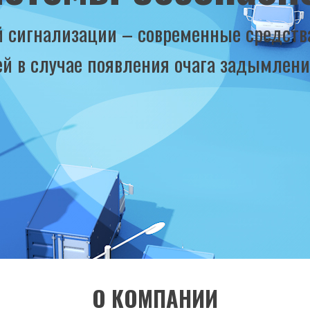
 сигнализации – современные средств
й в случае появления очага задымления
О КОМПАНИИ