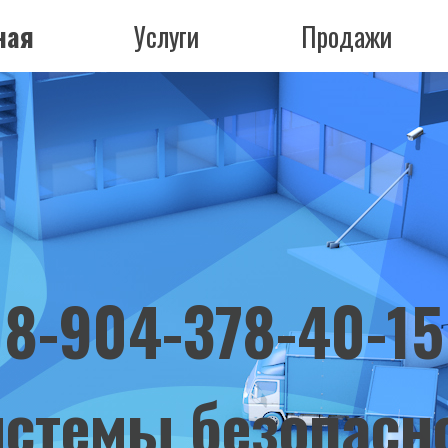
ная
Услуги
Продажи
8-904-378-40-15
стемы безопасн