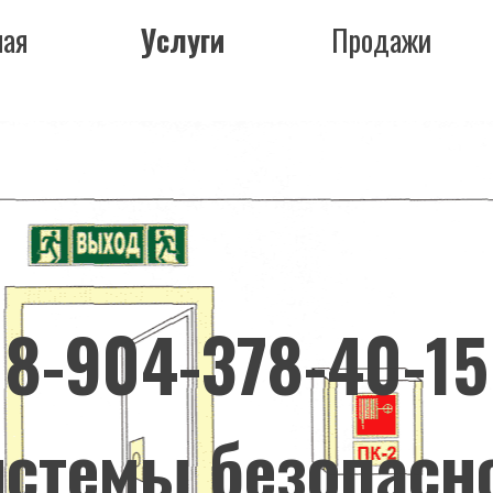
ная
Услуги
Продажи
8-904-378-40-15
стемы безопасн