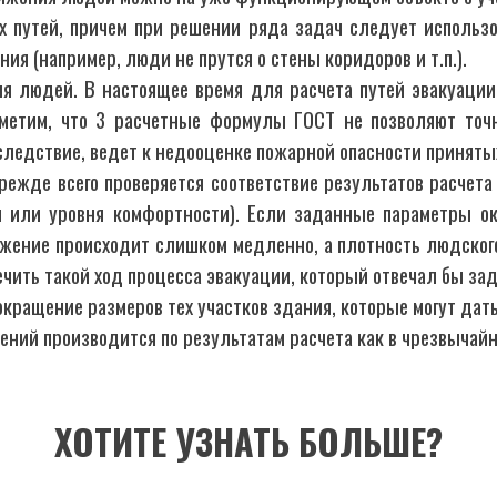
 путей, причем при решении ряда задач следует использов
ия (например, люди не прутся о стены коридоров и т.п.).
я людей. В настоящее время для расчета путей эвакуации
тметим, что 3 расчетные формулы ГОСТ не позволяют точ
 следствие, ведет к недооценке пожарной опасности принят
режде всего проверяется соответствие результатов расчет
ы или уровня комфортности). Если заданные параметры о
жение происходит слишком медленно, а плотность людского 
чить такой ход процесса эвакуации, который отвечал бы зад
сокращение размеров тех участков здания, которые могут да
ий производится по результатам расчета как в чрезвычайно
ХОТИТЕ УЗНАТЬ БОЛЬШЕ?