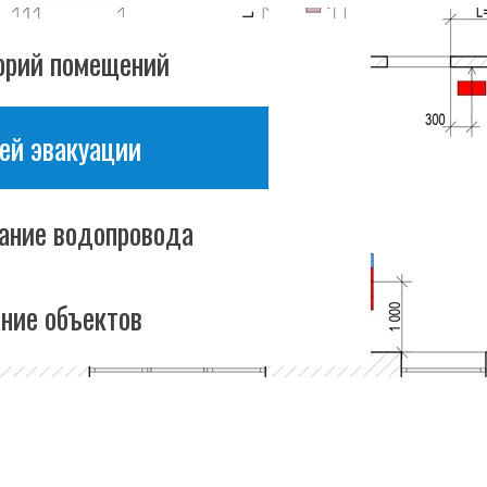
горий помещений
тей эвакуации
тание водопровода
ние объектов