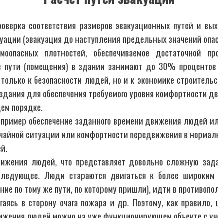
роверка соответствия размеров эвакуационных путей и вых
уации (эвакуация до наступления предельных значений опа
моопасных плотностей, обеспечиваемое достаточной пр
 пути (помещения) в здании занимают до 30% процентов
олько к безопасности людей, но и к экономике строительс
дания для обеспечения требуемого уровня комфортности д
щем порядке.
апример обеспечение заданного времени движения людей ил
чайной ситуации или комфортности передвижения в нормаль
й.
ижения людей, что представляет довольно сложную зада
следующее. Люди стараются двигаться к более широким
е по тому же пути, по которому пришли), идти в противопол
аясь в сторону очага пожара и др. Поэтому, как правило,
вижения людей можно на уже функционирующем объекте с уч