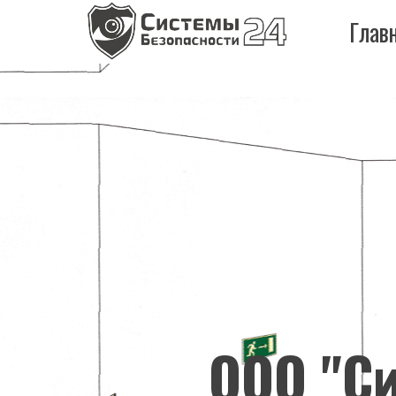
Глав
ООО "Си