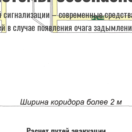
 сигнализации – современные средств
й в случае появления очага задымления
Расчет путей эвакуации