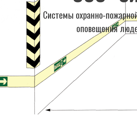
Системы охранно-пожарной
оповещения люде